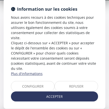
Information sur les cookies
AUDREY LECOMMANDEUR
Nous avons recours à des cookies techniques pour
assurer le bon fonctionnement du site, nous
15 route de la Croix Moriau
utilisons également des cookies soumis à votre
44350 GUÉRANDE
consentement pour collecter des statistiques de
visite.
Tél : 02 40 66 07 07
Cliquez ci-dessous sur « ACCEPTER » pour accepter
le dépôt de l'ensemble des cookies ou sur «
N° SIRET :
CONFIGURER » pour choisir quels cookies
nécessitant votre consentement seront déposés
DIRECTEUR DE LA PUBLICATION
(cookies statistiques), avant de continuer votre visite
du site.
Audrey LECOMMANDEUR
Plus d'informations
HÉBERGEMENT
CONFIGURER
REFUSER
Société AZKO
ACCEPTER
194 Avenue de la Gare Sud de France, 34970 Lattes
www.azko.fr